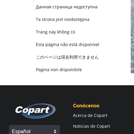
Данная страница недоступна
Ta strona jest niedostępna
Trang này không có
Esta página não está disponível
このページは現在利用できません
Pagina non disponibile
هذه الصفحة غير متوفرة
Conócenos
Acerca de Copart
Noticias de Copart
Español