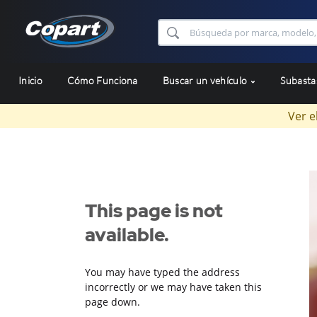
Inicio
Cómo Funciona
Buscar un vehículo
Subast
Ver e
This page is not
available.
You may have typed the address
incorrectly or we may have taken this
page down.