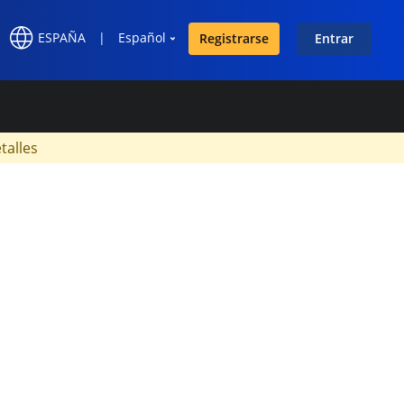
ESPAÑA
|
Español
Registrarse
Entrar
×
talles