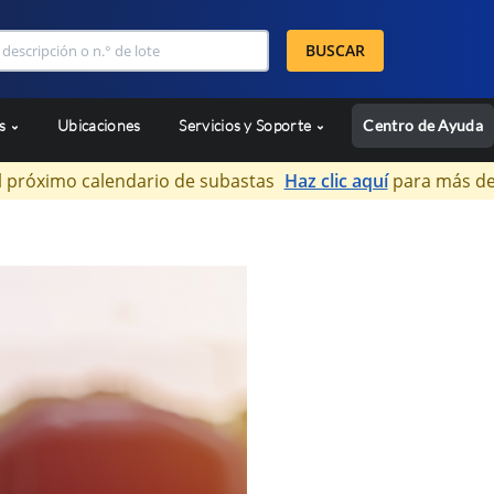
BUSCAR
as
Ubicaciones
Servicios y Soporte
Centro de Ayuda
l próximo calendario de subastas
Haz clic aquí
para más de