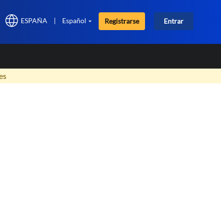
ESPAÑA
|
Español
Registrarse
Entrar
×
es