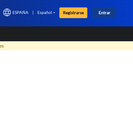
ESPAÑA
|
Español
Registrarse
Entrar
×
es