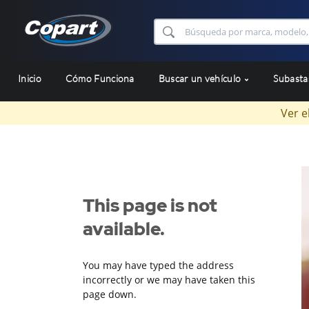
Inicio
Cómo Funciona
Buscar un vehículo
Subast
Ver e
This page is not
available.
You may have typed the address
incorrectly or we may have taken this
page down.