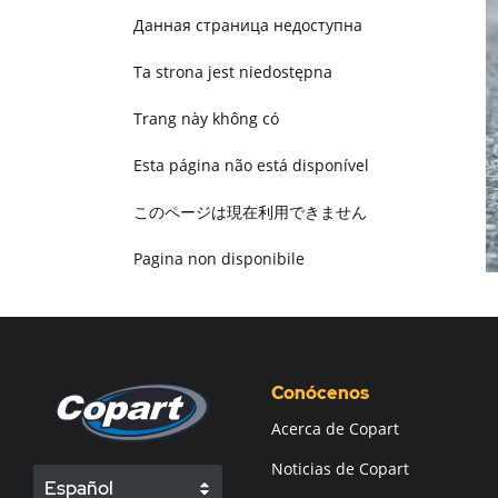
Данная страница недоступна
Ta strona jest niedostępna
Trang này không có
Esta página não está disponível
このページは現在利用できません
Pagina non disponibile
هذه الصفحة غير متوفرة
Conócenos
Acerca de Copart
Noticias de Copart
Español