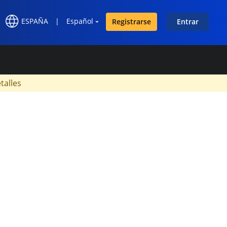
ESPAÑA
|
Español
Registrarse
Entrar
×
talles