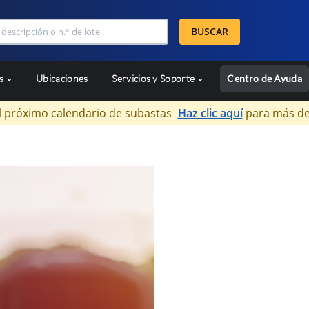
BUSCAR
as
Ubicaciones
Servicios y Soporte
Centro de Ayuda
l próximo calendario de subastas
Haz clic aquí
para más de