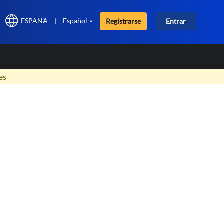
ESPAÑA
|
Español
Registrarse
Entrar
×
es