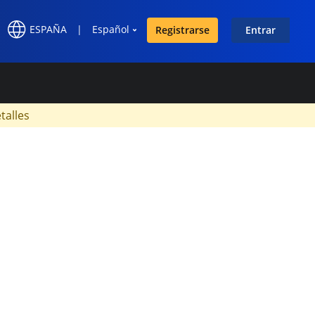
ESPAÑA
|
Español
Registrarse
Entrar
×
talles