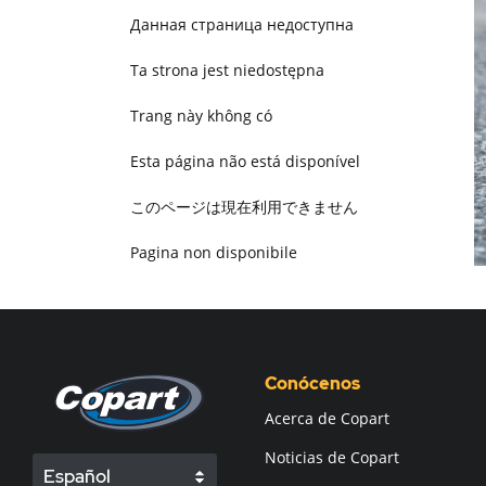
Данная страница недоступна
Ta strona jest niedostępna
Trang này không có
Esta página não está disponível
このページは現在利用できません
Pagina non disponibile
هذه الصفحة غير متوفرة
Conócenos
Acerca de Copart
Noticias de Copart
Español