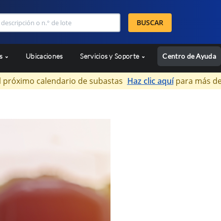
BUSCAR
as
Ubicaciones
Servicios y Soporte
Centro de Ayuda
l próximo calendario de subastas
Haz clic aquí
para más de