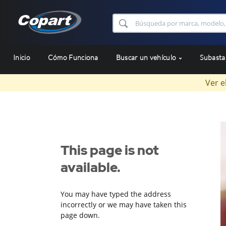
Inicio
Cómo Funciona
Buscar un vehículo
Subast
Ver e
This page is not
available.
You may have typed the address
incorrectly or we may have taken this
page down.