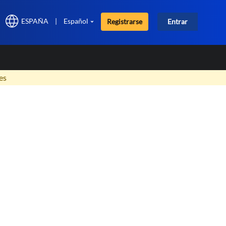
ESPAÑA
|
Español
Registrarse
Entrar
×
es