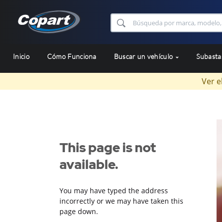
Inicio
Cómo Funciona
Buscar un vehículo
Subast
Ver e
This page is not
available.
You may have typed the address
incorrectly or we may have taken this
page down.