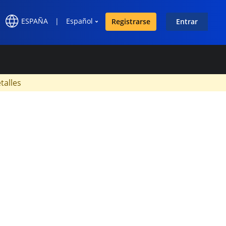
ESPAÑA
|
Español
Registrarse
Entrar
×
talles