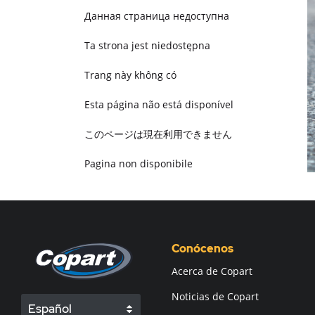
Данная страница недоступна
Ta strona jest niedostępna
Trang này không có
Esta página não está disponível
このページは現在利用できません
Pagina non disponibile
هذه الصفحة غير متوفرة
Conócenos
Acerca de Copart
Noticias de Copart
Español