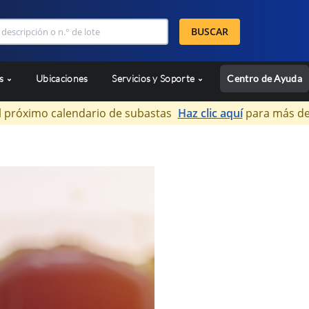
BUSCAR
as
Ubicaciones
Servicios y Soporte
Centro de Ayuda
l próximo calendario de subastas
Haz clic aquí
para más de