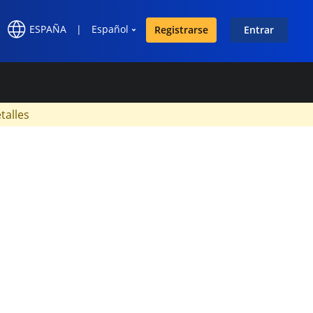
ESPAÑA
|
Español
Registrarse
Entrar
×
talles