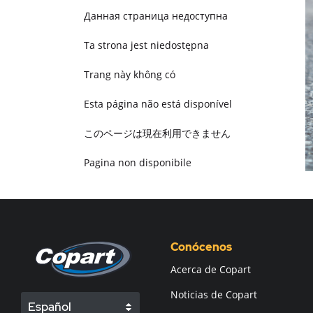
Данная страница недоступна
Ta strona jest niedostępna
Trang này không có
Esta página não está disponível
このページは現在利用できません
Pagina non disponibile
هذه الصفحة غير متوفرة
Conócenos
Acerca de Copart
Noticias de Copart
Español