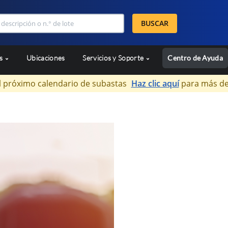
BUSCAR
as
Ubicaciones
Servicios y Soporte
Centro de Ayuda
l próximo calendario de subastas
Haz clic aquí
para más de