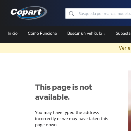
Inicio
Cómo Funciona
Buscar un vehículo
Subast
Ver e
This page is not
available.
You may have typed the address
incorrectly or we may have taken this
page down.