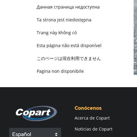
Данная страница недоступна
Ta strona jest niedostępna
Trang này không có
Esta página não está disponível
このページは現在利用できません
Pagina non disponibile
هذه الصفحة غير متوفرة
Conócenos
Acerca de Copart
Noticias de Copart
Español