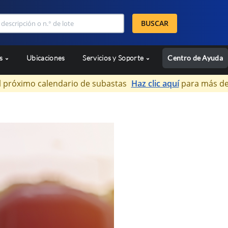
BUSCAR
as
Ubicaciones
Servicios y Soporte
Centro de Ayuda
l próximo calendario de subastas
Haz clic aquí
para más de