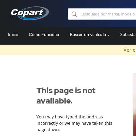
Inicio
Cómo Funciona
Buscar un vehículo
Subast
Ver e
This page is not
available.
You may have typed the address
incorrectly or we may have taken this
page down.