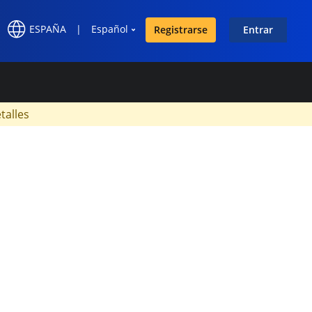
ESPAÑA
|
Español
Registrarse
Entrar
×
talles