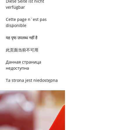
Diese Seite ist nicht
verfügbar
Cette page n´est pas
disponible
यह पृष्ठ उपलब्ध नहीं है
此页面当前不可用
Данная страница
недоступна
Ta strona jest niedostępna
Trang này không có
Esta página não está
disponível
このページは現在利用できま
せん