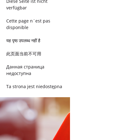
Diese Seite ist nicht
verfügbar
Cette page n´est pas
disponible
यह पृष्ठ उपलब्ध नहीं है
此页面当前不可用
Данная страница
недоступна
Ta strona jest niedostępna
Trang này không có
Esta página não está
disponível
このページは現在利用できま
せん