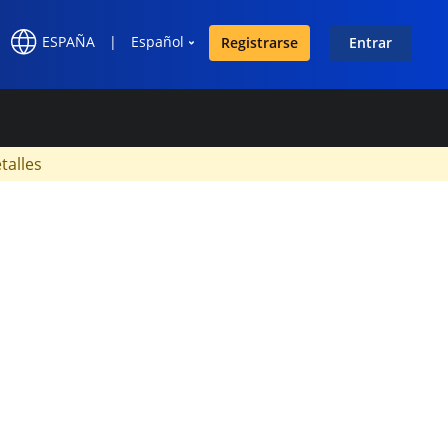
ESPAÑA
|
Español
Registrarse
Entrar
×
talles