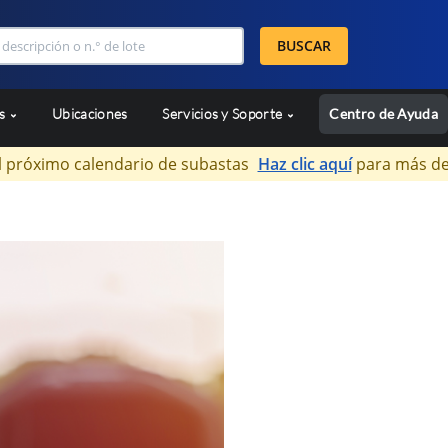
BUSCAR
as
Ubicaciones
Servicios y Soporte
Centro de Ayuda
l próximo calendario de subastas
Haz clic aquí
para más de