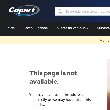
Inicio
Cómo Funciona
Buscar un vehículo
Subast
Ver e
This page is not
available.
You may have typed the address
incorrectly or we may have taken this
page down.