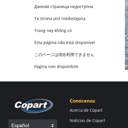
Данная страница недоступна
Ta strona jest niedostępna
Trang này không có
Esta página não está disponível
このページは現在利用できません
Pagina non disponibile
هذه الصفحة غير متوفرة
Conócenos
Acerca de Copart
Noticias de Copart
Español