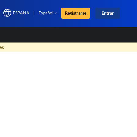
ESPAÑA
|
Español
Registrarse
Entrar
×
es