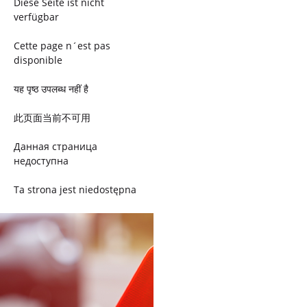
Diese Seite ist nicht
verfügbar
Cette page n´est pas
disponible
यह पृष्ठ उपलब्ध नहीं है
此页面当前不可用
Данная страница
недоступна
Ta strona jest niedostępna
Trang này không có
Esta página não está
disponível
このページは現在利用できま
せん