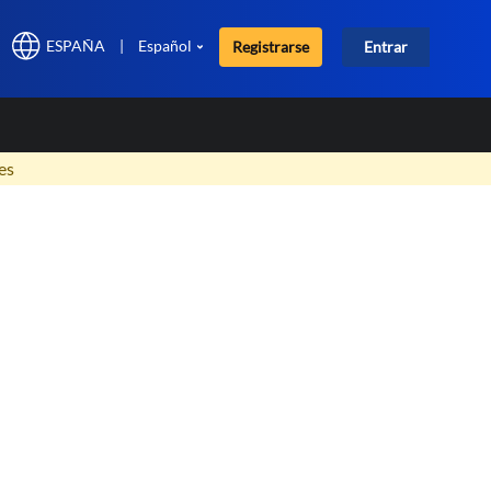
ESPAÑA
|
Español
Registrarse
Entrar
×
es