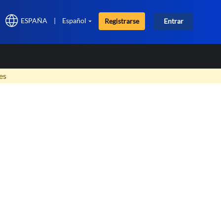
ESPAÑA
|
Español
Registrarse
Entrar
×
es