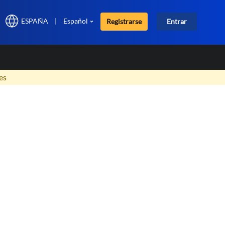
ESPAÑA
|
Español
Registrarse
Entrar
×
es