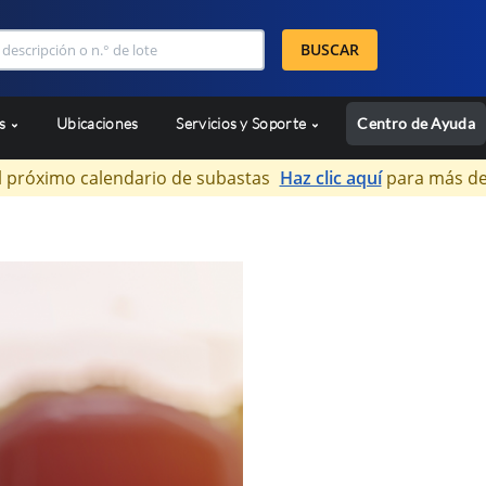
BUSCAR
as
Ubicaciones
Servicios y Soporte
Centro de Ayuda
l próximo calendario de subastas
Haz clic aquí
para más de