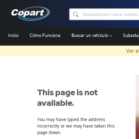
Inicio
Cómo Funciona
Buscar un vehículo
Subast
Ver e
This page is not
available.
You may have typed the address
incorrectly or we may have taken this
page down.