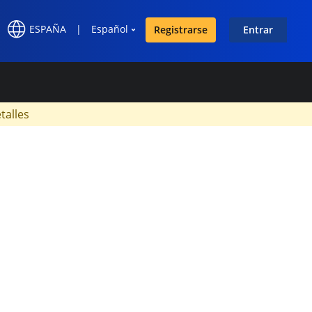
ESPAÑA
|
Español
Registrarse
Entrar
×
talles