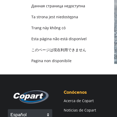
Данная страница недоступна
Ta strona jest niedostępna
Trang này không có
Esta página não está disponível
このページは現在利用できません
Pagina non disponibile
هذه الصفحة غير متوفرة
Conócenos
Acerca de Copart
Noticias de Copart
Español