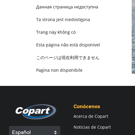
Данная страница недоступна
Ta strona jest niedostępna
Trang này không có
Esta página não está disponível
このページは現在利用できません
Pagina non disponibile
هذه الصفحة غير متوفرة
Conócenos
Acerca de Copart
Noticias de Copart
Español