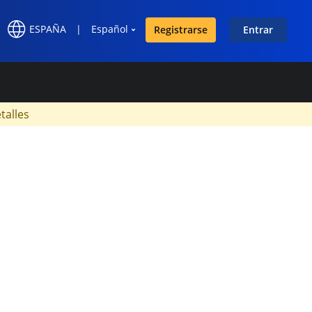
ESPAÑA
|
Español
Registrarse
Entrar
×
talles