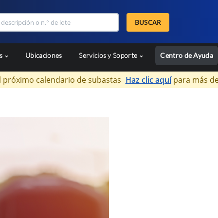
BUSCAR
as
Ubicaciones
Servicios y Soporte
Centro de Ayuda
l próximo calendario de subastas
Haz clic aquí
para más de