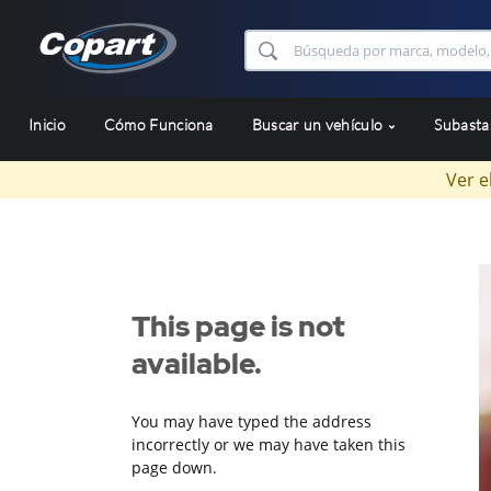
Inicio
Cómo Funciona
Buscar un vehículo
Subast
Ver e
This page is not
available.
You may have typed the address
incorrectly or we may have taken this
page down.