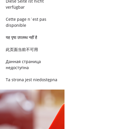
Diese Seite ist nicht
verfügbar
Cette page n´est pas
disponible
यह पृष्ठ उपलब्ध नहीं है
此页面当前不可用
Данная страница
недоступна
Ta strona jest niedostępna
Trang này không có
Esta página não está
disponível
このページは現在利用できま
せん