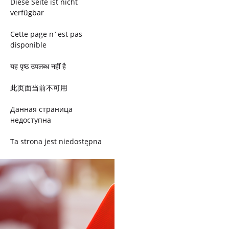
Diese Seite ist nicht
verfügbar
Cette page n´est pas
disponible
यह पृष्ठ उपलब्ध नहीं है
此页面当前不可用
Данная страница
недоступна
Ta strona jest niedostępna
Trang này không có
Esta página não está
disponível
このページは現在利用できま
せん