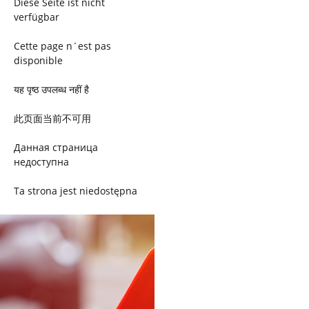
Diese Seite ist nicht
verfügbar
Cette page n´est pas
disponible
यह पृष्ठ उपलब्ध नहीं है
此页面当前不可用
Данная страница
недоступна
Ta strona jest niedostępna
Trang này không có
Esta página não está
disponível
このページは現在利用できま
せん