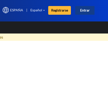
ESPAÑA
|
Español
Registrarse
Entrar
×
es