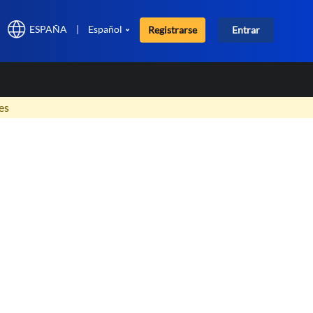
ESPAÑA
|
Español
Registrarse
Entrar
×
es