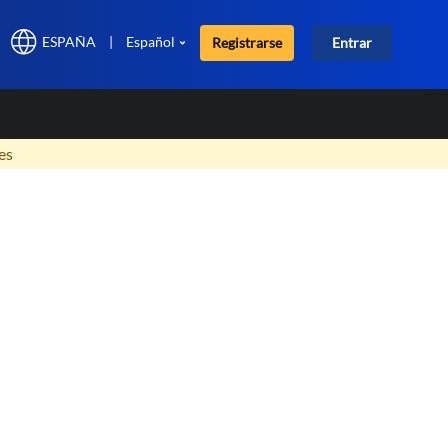
ESPAÑA
|
Español
Registrarse
Entrar
×
es