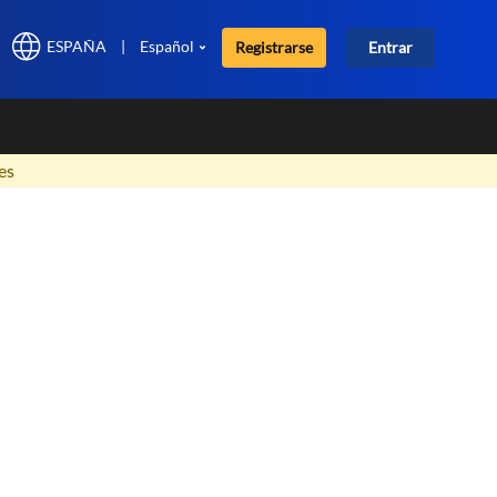
ESPAÑA
|
Español
Registrarse
Entrar
×
es