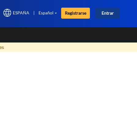
ESPAÑA
|
Español
Registrarse
Entrar
×
es