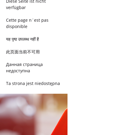
Diese Seite ist nicht
verfügbar
Cette page n´est pas
disponible
यह पृष्ठ उपलब्ध नहीं है
此页面当前不可用
Данная страница
недоступна
Ta strona jest niedostępna
Trang này không có
Esta página não está
disponível
このページは現在利用できま
せん