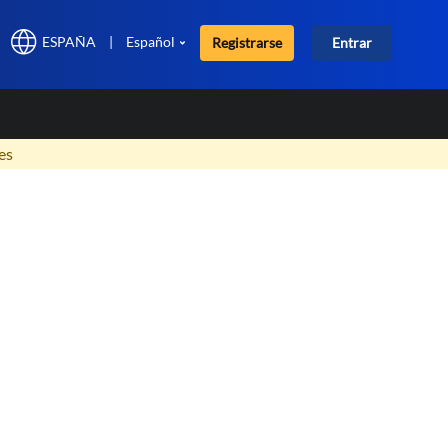
ESPAÑA
|
Español
Registrarse
Entrar
×
es