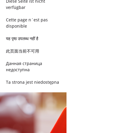
Diese Seite ist nicht
verfügbar
Cette page n´est pas
disponible
यह पृष्ठ उपलब्ध नहीं है
此页面当前不可用
Данная страница
недоступна
Ta strona jest niedostępna
Trang này không có
Esta página não está
disponível
このページは現在利用できま
せん