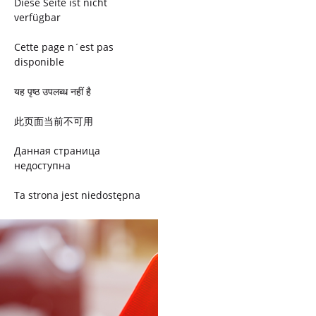
Diese Seite ist nicht
verfügbar
Cette page n´est pas
disponible
यह पृष्ठ उपलब्ध नहीं है
此页面当前不可用
Данная страница
недоступна
Ta strona jest niedostępna
Trang này không có
Esta página não está
disponível
このページは現在利用できま
せん