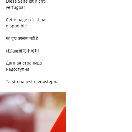
Diese Seite ist nicht
verfügbar
Cette page n´est pas
disponible
यह पृष्ठ उपलब्ध नहीं है
此页面当前不可用
Данная страница
недоступна
Ta strona jest niedostępna
Trang này không có
Esta página não está
disponível
このページは現在利用できま
せん