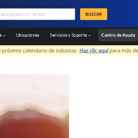
BUSCAR
as
Ubicaciones
Servicios y Soporte
Centro de Ayuda
l próximo calendario de subastas
Haz clic aquí
para más de