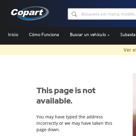
Inicio
Cómo Funciona
Buscar un vehículo
Subast
Ver e
This page is not
available.
You may have typed the address
incorrectly or we may have taken this
page down.