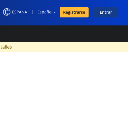
ESPAÑA
|
Español
Registrarse
Entrar
×
talles