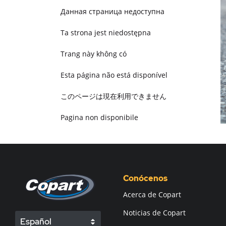
Данная страница недоступна
Ta strona jest niedostępna
Trang này không có
Esta página não está disponível
このページは現在利用できません
Pagina non disponibile
هذه الصفحة غير متوفرة
Conócenos
Acerca de Copart
Noticias de Copart
Español