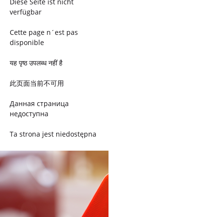
Diese Seite ist nicht
verfügbar
Cette page n´est pas
disponible
यह पृष्ठ उपलब्ध नहीं है
此页面当前不可用
Данная страница
недоступна
Ta strona jest niedostępna
Trang này không có
Esta página não está
disponível
このページは現在利用できま
せん