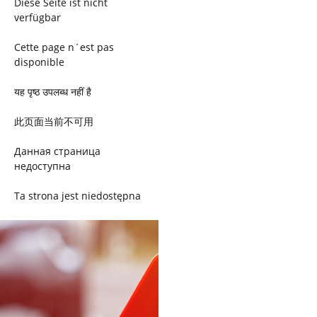
Diese Seite ist nicht
verfügbar
Cette page n´est pas
disponible
यह पृष्ठ उपलब्ध नहीं है
此页面当前不可用
Данная страница
недоступна
Ta strona jest niedostępna
Trang này không có
Esta página não está
disponível
このページは現在利用できま
せん