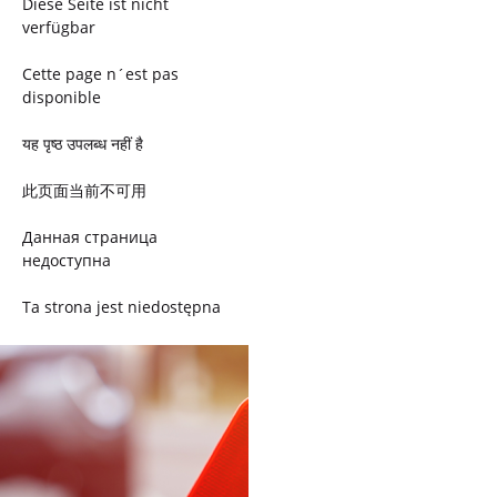
Diese Seite ist nicht
verfügbar
Cette page n´est pas
disponible
यह पृष्ठ उपलब्ध नहीं है
此页面当前不可用
Данная страница
недоступна
Ta strona jest niedostępna
Trang này không có
Esta página não está
disponível
このページは現在利用できま
せん