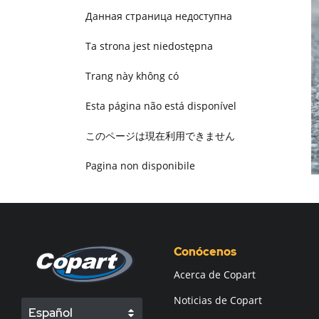
Данная страница недоступна
Ta strona jest niedostępna
Trang này không có
Esta página não está disponível
このページは現在利用できません
Pagina non disponibile
هذه الصفحة غير متوفرة
Conócenos
Acerca de Copart
Noticias de Copart
Español