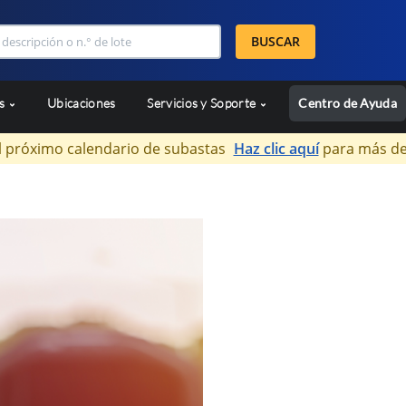
BUSCAR
as
Ubicaciones
Servicios y Soporte
Centro de Ayuda
l próximo calendario de subastas
Haz clic aquí
para más de