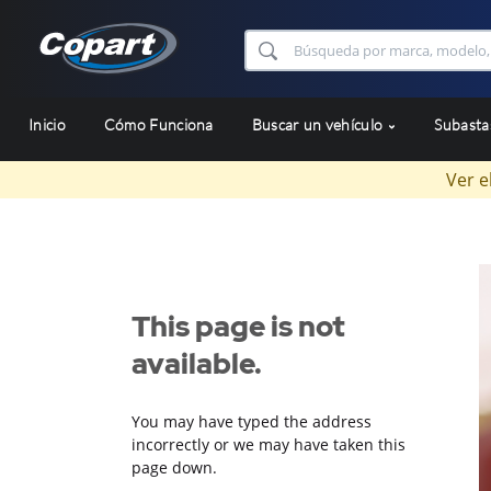
Inicio
Cómo Funciona
Buscar un vehículo
Subast
Ver e
This page is not
available.
You may have typed the address
incorrectly or we may have taken this
page down.