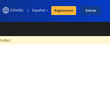
ESPAÑA
|
Español
Registrarse
Entrar
×
talles