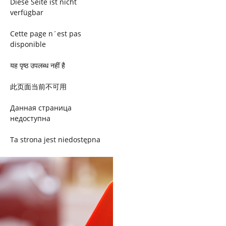
Diese Seite ist nicht
verfügbar
Cette page n´est pas
disponible
यह पृष्ठ उपलब्ध नहीं है
此页面当前不可用
Данная страница
недоступна
Ta strona jest niedostępna
Trang này không có
Esta página não está
disponível
このページは現在利用できま
せん