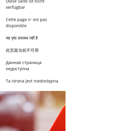
Diese Seite ist nicht
verfügbar
Cette page n´est pas
disponible
यह पृष्ठ उपलब्ध नहीं है
此页面当前不可用
Данная страница
недоступна
Ta strona jest niedostępna
Trang này không có
Esta página não está
disponível
このページは現在利用できま
せん