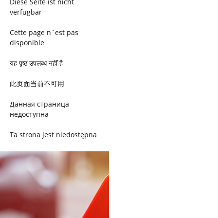
Diese Seite ist nicht
verfügbar
Cette page n´est pas
disponible
यह पृष्ठ उपलब्ध नहीं है
此页面当前不可用
Данная страница
недоступна
Ta strona jest niedostępna
Trang này không có
Esta página não está
disponível
このページは現在利用できま
せん