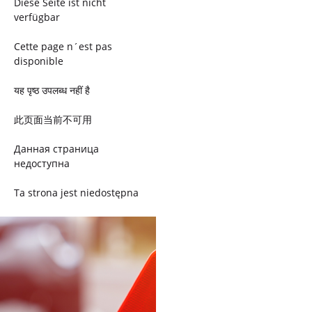
Diese Seite ist nicht
verfügbar
Cette page n´est pas
disponible
यह पृष्ठ उपलब्ध नहीं है
此页面当前不可用
Данная страница
недоступна
Ta strona jest niedostępna
Trang này không có
Esta página não está
disponível
このページは現在利用できま
せん