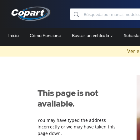
Inicio
Cómo Funciona
Buscar un vehículo
Subast
Ver e
This page is not
available.
You may have typed the address
incorrectly or we may have taken this
page down.