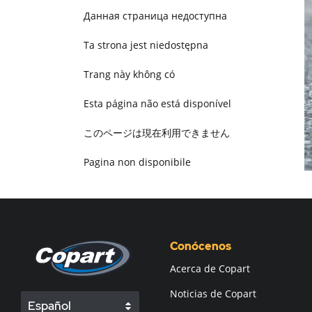
Данная страница недоступна
Ta strona jest niedostępna
Trang này không có
Esta página não está disponível
このページは現在利用できません
Pagina non disponibile
هذه الصفحة غير متوفرة
Conócenos
Acerca de Copart
Noticias de Copart
Español