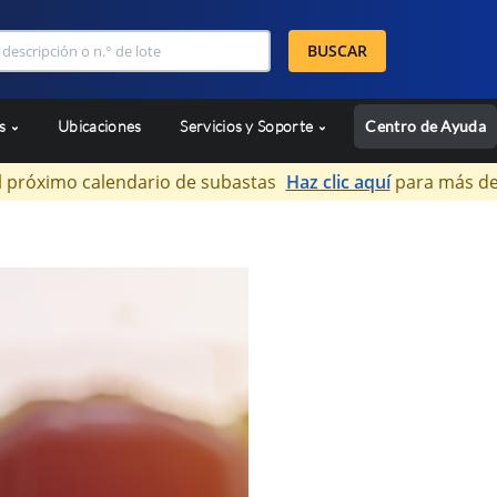
BUSCAR
as
Ubicaciones
Servicios y Soporte
Centro de Ayuda
l próximo calendario de subastas
Haz clic aquí
para más de