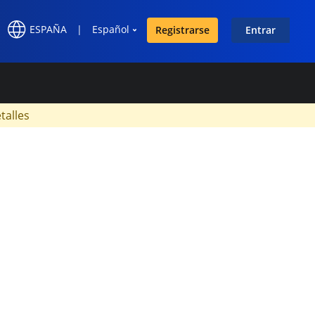
ESPAÑA
|
Español
Registrarse
Entrar
×
talles