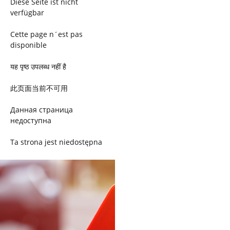
Diese Seite ist nicht
verfügbar
Cette page n´est pas
disponible
यह पृष्ठ उपलब्ध नहीं है
此页面当前不可用
Данная страница
недоступна
Ta strona jest niedostępna
Trang này không có
Esta página não está
disponível
このページは現在利用できま
せん