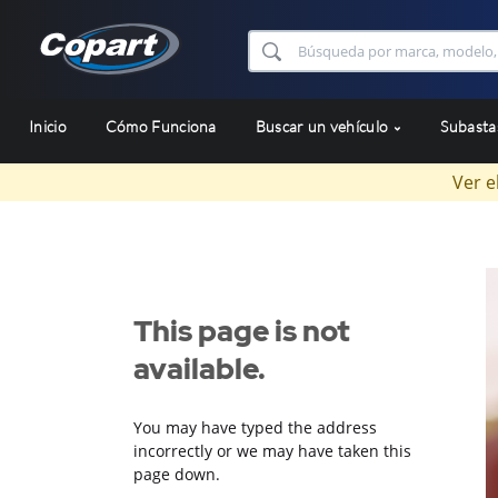
Inicio
Cómo Funciona
Buscar un vehículo
Subast
Ver e
This page is not
available.
You may have typed the address
incorrectly or we may have taken this
page down.