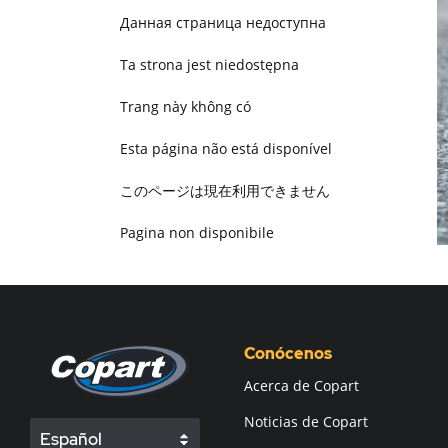
Данная страница недоступна
Ta strona jest niedostępna
Trang này không có
Esta página não está disponível
このページは現在利用できません
Pagina non disponibile
هذه الصفحة غير متوفرة
Conócenos
Acerca de Copart
Noticias de Copart
Español