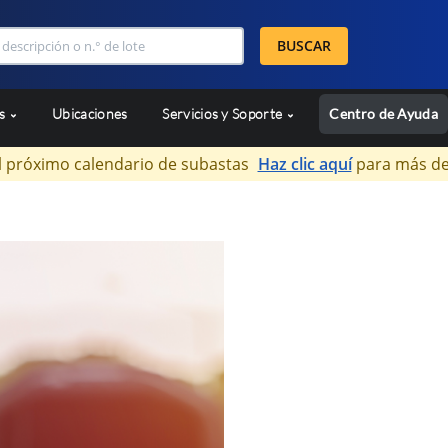
BUSCAR
as
Ubicaciones
Servicios y Soporte
Centro de Ayuda
l próximo calendario de subastas
Haz clic aquí
para más de