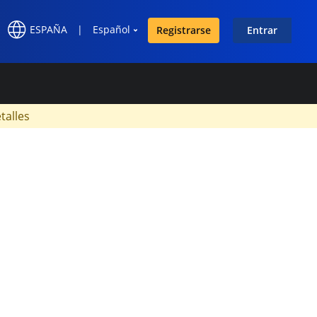
ESPAÑA
|
Español
Registrarse
Entrar
×
talles