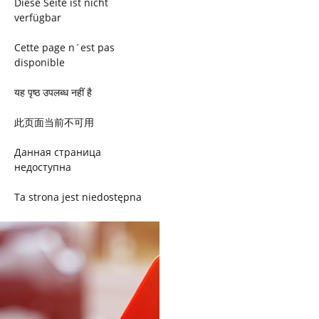
Diese Seite ist nicht
verfügbar
Cette page n´est pas
disponible
यह पृष्ठ उपलब्ध नहीं है
此页面当前不可用
Данная страница
недоступна
Ta strona jest niedostępna
Trang này không có
Esta página não está
disponível
このページは現在利用できま
せん