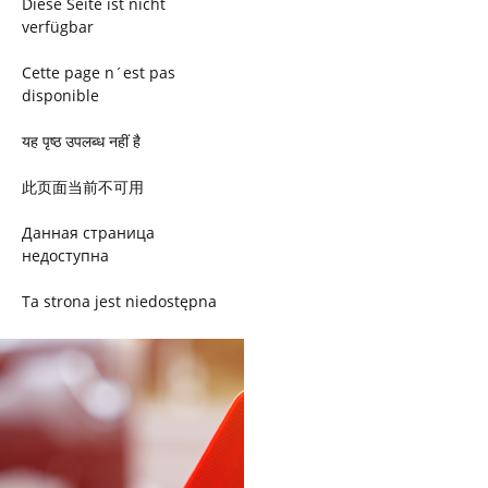
Diese Seite ist nicht
verfügbar
Cette page n´est pas
disponible
यह पृष्ठ उपलब्ध नहीं है
此页面当前不可用
Данная страница
недоступна
Ta strona jest niedostępna
Trang này không có
Esta página não está
disponível
このページは現在利用できま
せん