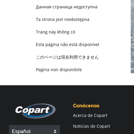
Данная страница недоступна
Ta strona jest niedostępna
Trang này không có
Esta página não está disponível
このページは現在利用できません
Pagina non disponibile
هذه الصفحة غير متوفرة
Conócenos
Acerca de Copart
Noticias de Copart
Español