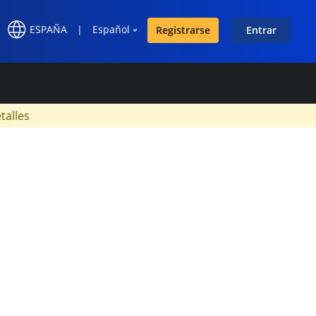
ESPAÑA
|
Español
Registrarse
Entrar
×
talles