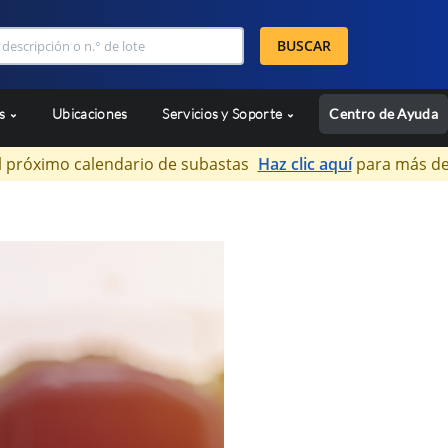
BUSCAR
as
Ubicaciones
Servicios y Soporte
Centro de Ayuda
l próximo calendario de subastas
Haz clic aquí
para más de