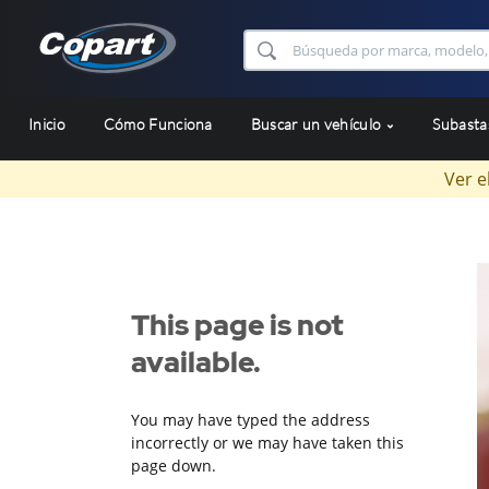
Inicio
Cómo Funciona
Buscar un vehículo
Subast
Ver e
This page is not
available.
You may have typed the address
incorrectly or we may have taken this
page down.