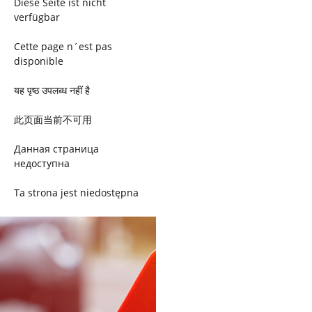
Diese Seite ist nicht
verfügbar
Cette page n´est pas
disponible
यह पृष्ठ उपलब्ध नहीं है
此页面当前不可用
Данная страница
недоступна
Ta strona jest niedostępna
Trang này không có
Esta página não está
disponível
このページは現在利用できま
せん