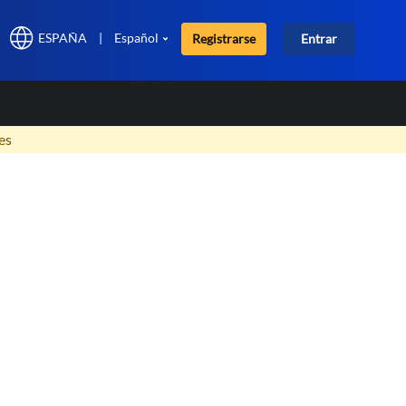
ESPAÑA
|
Español
Registrarse
Entrar
×
es